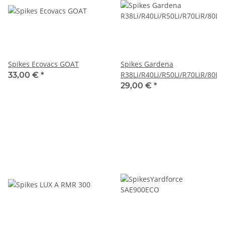
Spikes Ecovacs GOAT
Spikes Gardena
R38Li/R40Li/R50Li/R70LiR/80Li
33,00 €
*
29,00 €
*