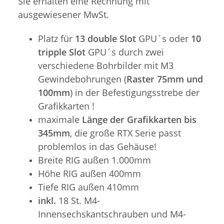
Sie erhalten eine Rechnung mit
ausgewiesener MwSt.
Platz für
13 double Slot
GPU´s oder
10
tripple Slot
GPU´s durch zwei
verschiedene Bohrbilder mit M3
Gewindebohrungen (
Raster 75mm und
100mm
) in der Befestigungsstrebe der
Grafikkarten !
maximale
Länge der Grafikkarten bis
345mm
, die große RTX Serie passt
problemlos in das Gehäuse!
Breite RIG außen 1.000mm
Höhe RIG außen 400mm
Tiefe RIG außen 410mm
inkl.
18 St. M4-
Innensechskantschrauben und M4-