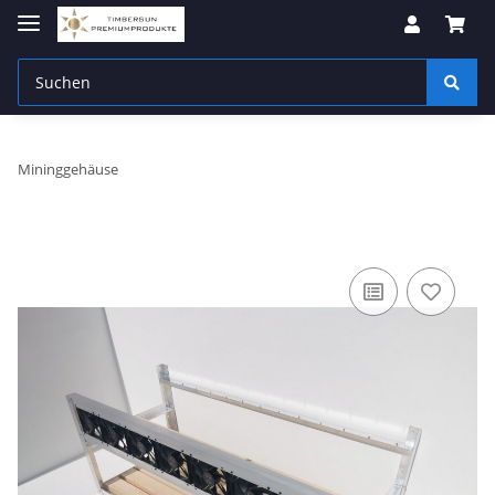
Mininggehäuse