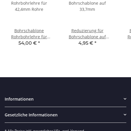
Bohrschablone
Reduzierung für
Rohrbohrlehre für
Bohrschablone auf
R
42,4mm Rohre
33,7mm
54,00 €
*
4,95 €
*
Informationen
Gesetzliche Informationen
* Alle Preise inkl. gesetzlicher USt., zzgl.
Versand