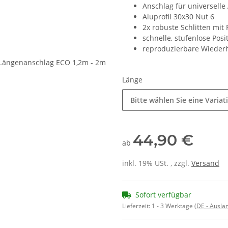
Anschlag für universel
Aluprofil 30x30 Nut 6
2x robuste Schlitten mit
schnelle, stufenlose Posi
reproduzierbare Wiederh
Länge
Bitte wählen Sie eine Variat
44,90 €
ab
inkl. 19% USt. , zzgl.
Versand
Sofort verfügbar
Lieferzeit:
1 - 3 Werktage
(DE - Ausla