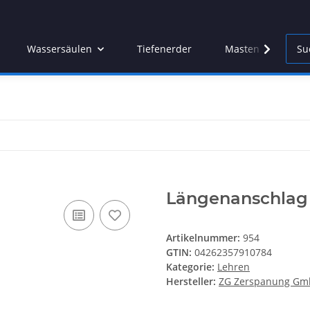
Wassersäulen
Tiefenerder
Masten
Leh
Längenanschlag 
Artikelnummer:
954
GTIN:
04262357910784
Kategorie:
Lehren
Hersteller:
ZG Zerspanung G