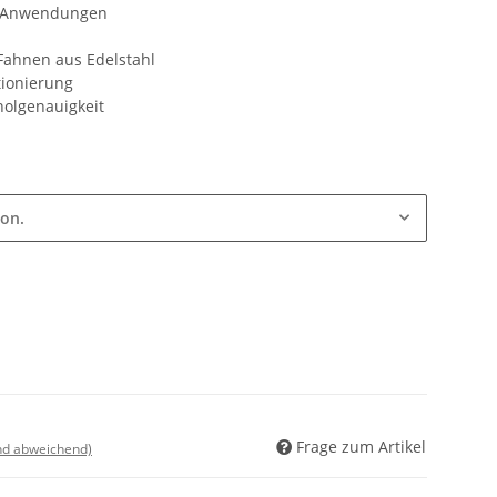
le Anwendungen
 Fahnen aus Edelstahl
tionierung
olgenauigkeit
ion.
Frage zum Artikel
nd abweichend)