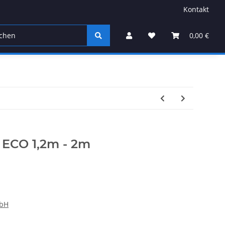
Kontakt
ren
Sonstiges
0,00 €
ECO 1,2m - 2m
mbH