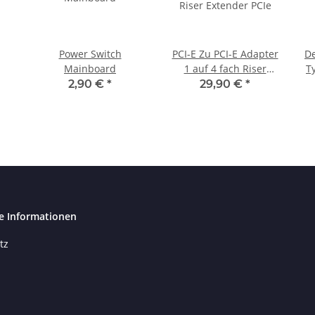
Power Switch
PCI-E Zu PCI-E Adapter
De
Mainboard
1 auf 4 fach Riser
T
Extender PCIe
2,90 €
*
29,90 €
*
e Informationen
tz