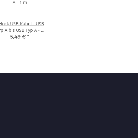
lock USB-Kabel - USB
yp A bis USB Typ A - 1
m
5,49 €
*