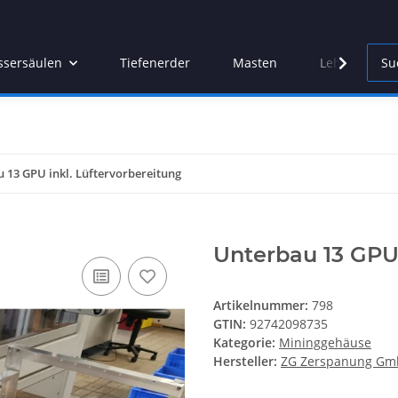
sersäulen
Tiefenerder
Masten
Lehren
 13 GPU inkl. Lüftervorbereitung
Unterbau 13 GPU 
Artikelnummer:
798
GTIN:
92742098735
Kategorie:
Mininggehäuse
Hersteller:
ZG Zerspanung G