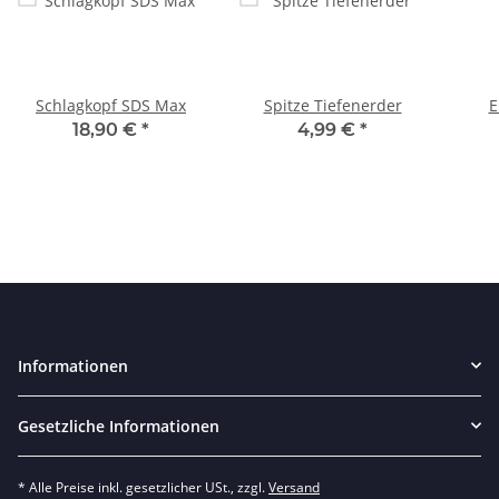
Schlagkopf SDS Max
Spitze Tiefenerder
E
18,90 €
*
4,99 €
*
Informationen
Gesetzliche Informationen
* Alle Preise inkl. gesetzlicher USt., zzgl.
Versand