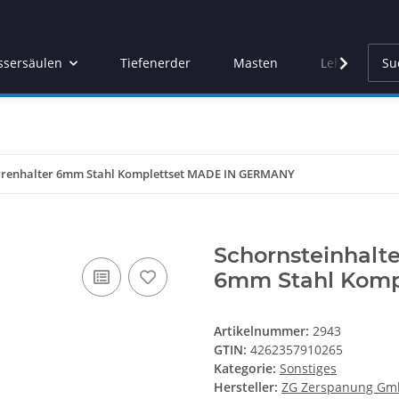
sersäulen
Tiefenerder
Masten
Lehren
parrenhalter 6mm Stahl Komplettset MADE IN GERMANY
Schornsteinhalte
6mm Stahl Komp
Artikelnummer:
2943
GTIN:
4262357910265
Kategorie:
Sonstiges
Hersteller:
ZG Zerspanung G