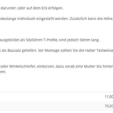
darunter, oder auf dem Eck erfolgen.
ndestange individuell eingestellt werden. Zusätzlich kann die Höh
ausgebildet als 50x50mm T-Profile, sind jedoch 50mm lang.
t als Bausatz geliefert. Vor Montage sollten Sie die Halter Testw
oder Winkelschleifer, einkürzen, dazu vorab eine Mutter bis hinte
hen.
11,0
10,2